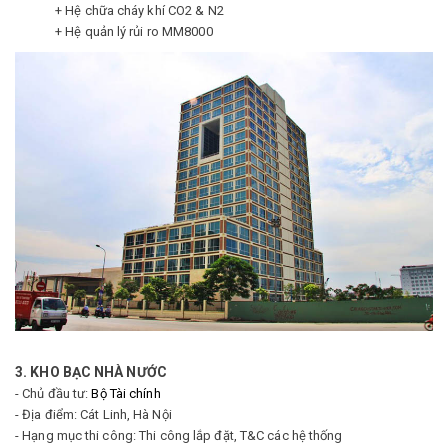
+ Hệ chữa cháy khí CO2 & N2
+ Hệ quản lý rủi ro MM8000
3. KHO BẠC NHÀ NƯỚC
- Chủ đầu tư:
Bộ Tài chính
- Địa điểm: Cát Linh, Hà Nội
- Hạng mục thi công: Thi công lắp đặt, T&C các hệ thống